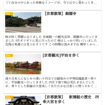
つて自分の中にあった単純なイメージが、今では少し変わってきたと
いうことである。 もちろん、有名な仏様の名前には惹かれ...
［京都散策］銀閣寺
京都
桜が咲く季節になりました 京都随一の観光名所、銀閣寺に行ってき
ました 3月ギリギリに見に行ったので 桜はしっかり咲いていました
花筏は来週には見られそうです この時期は混みますね 朝早くから多
くの観光客が桜を見に来ます 銀閣寺の入り口です ...
[京都観光]宇治を歩く
京都
我々日本人になじみの深い十円玉でお馴染みの平等院鳳凰堂へ参り
に、宇治観光へ行ってきました 四月下旬で桜は見れませんでした
が、青々とした新緑が大変美しくあたたかな日差しに照らされてゆっ
くりとした時間を過ごせました さて、宇治茶で有名な京都「宇...
［京都散策］ 新撰組の歴史 四
京都
条大宮を歩く