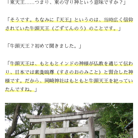
「東天王……つまり、東の守り神という意味ですか？」
「
そうです。ちなみに『天王』というのは、当時広く信仰
されていた牛頭天王（ごずてんのう）のことです。
」
「牛頭天王？初めて聞きました。」
「
牛頭天王は、もともとインドの神様が仏教を通じて伝わ
り、日本では素戔嗚尊（すさのおのみこと）と習合した神
様です。だから、岡崎神社はもともと牛頭天王を祀ってい
たんですね。
」