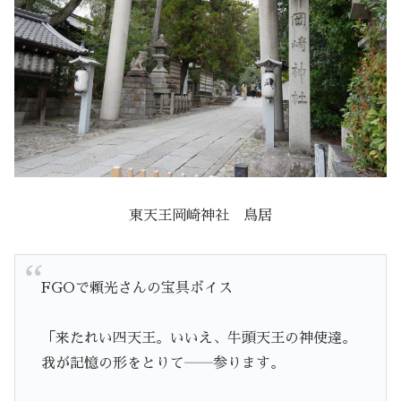
東天王岡崎神社 鳥居
FGOで頼光さんの宝具ボイス
「来たれい四天王。いいえ、牛頭天王の神使達。
我が記憶の形をとりて――参ります。