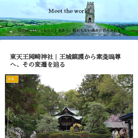
Meet the world
目の前にはいつもヒントがあり、紛れもない過去の答えがある
東天王岡崎神社｜王城鎮護から素戔嗚尊
へ、その変遷を辿る
京都