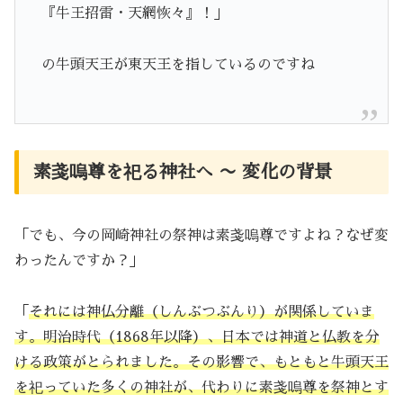
『牛王招雷・天網恢々』！」
の牛頭天王が東天王を指しているのですね
素戔嗚尊を祀る神社へ 〜 変化の背景
「でも、今の岡崎神社の祭神は素戔嗚尊ですよね？なぜ変
わったんですか？」
「
それには神仏分離（しんぶつぶんり）が関係していま
す。明治時代（1868年以降）、日本では神道と仏教を分
ける政策がとられました。その影響で、もともと牛頭天王
を祀っていた多くの神社が、代わりに素戔嗚尊を祭神とす