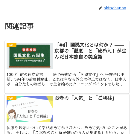
shinchanso
関連記事
［#4］国風文化とは何か？ ——
京都
京都の「湿度」と「底冷え」が生
んだ日本独自の美意識
1000年前の独立宣言 —— 唐の模倣から「国風文化」へ 平安時代中
期、894年の遣唐使廃止。これは単なる外交の停止ではなく、日本人
が「自分たちの物差し」で生き始めたターニングポイントでした。
それまで最高級とされた中国（唐）の文化は、広大...
お寺の「人気」と「ご利益」
京都
仏像やお寺について学び始めてからひとつ、改めて気づいたことがあ
る。 それは、「ご本尊のご利益が強いから人が集まる」という、か