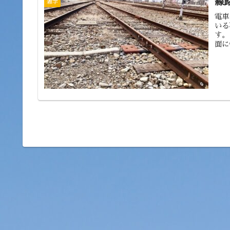
線
雑学
電車
いる
す。
面に