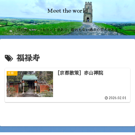
Meet the world
目の前にはいつもヒントがあり、紛れもない過去の答えがある
福禄寿
［京都散策］赤山禅院
京都
2026.02.01