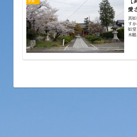
【
京都
愛
真如
すか
如堂
木組